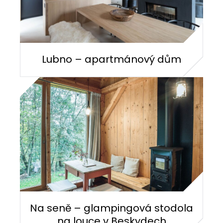
Lubno – apartmánový dům
Na seně – glampingová stodola
na louce v Beskydech