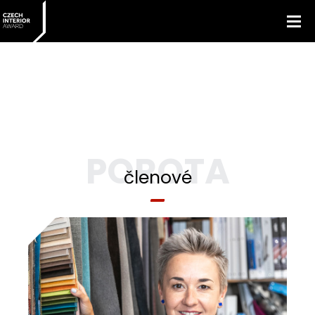
POROTA
členové