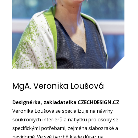
MgA. Veronika Loušová
Designérka, zakladatelka CZECHDESIGN.CZ
Veronika Loušová se specializuje na návrhy
soukromých interiérů a nábytku pro osoby se
specifickými potřebami, zejména slabozraké a
nevidomé. Ve své tvorbě klade důraz na