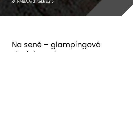
RMBA Architekti s.r.o.
Na seně – glampingová
stodola na louce v
Beskydech
Malý projekt s velkým přesahem – od počátku
jsme věděli, že unikátní místo si zaslouží byť
malou, ale unikátní stavbu. Pod starým akátem,
na louce kde se pasou ovce vznikla malá stodola,
která je využívána jako glampingové bydlení.
Dřevostavba je ze smrkových prken přiznaných v
interiéru, v klasickém tvarosloví, ale s