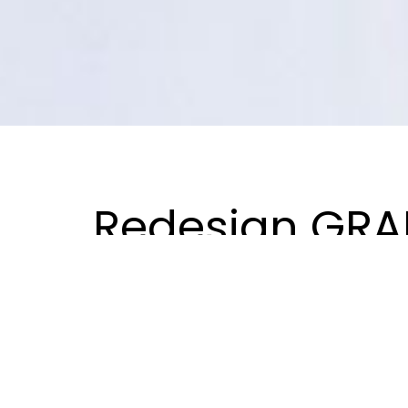
Redesign GRA
GRANDHOTEL PUPP je pětihvězdičkový hotel v 
Objekt je památkově chráněný.
Záměr pana ředitele, Jindřicha Krausze je po č