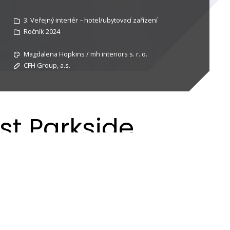
3. Veřejný interiér – hotel/ubytovací zařízení
Ročník 2024
Magdalena Hopkins / mh interiors s. r. o.
CFH Group, a.s.
t Parkside
pu jeho eleganci, luxus a noblesu. Součástí