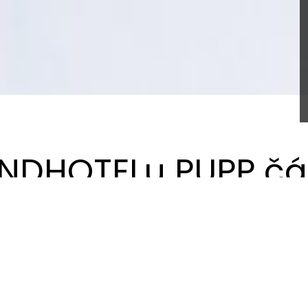
NDHOTELu PUPP čás
lázeňské zóně Karlových Varů s 228 pokoji.
ástech zrekonstruovat / re-designovat celý hotel. Vrátit Pup