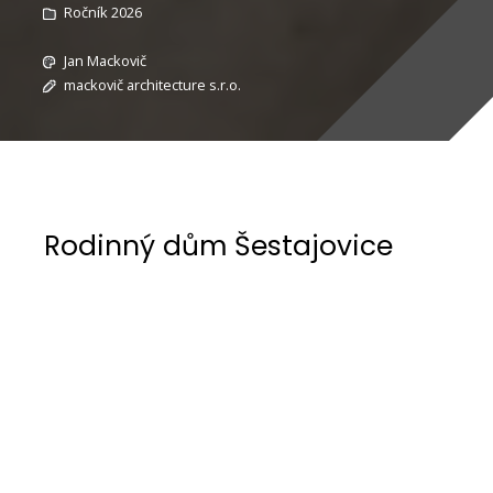
Ročník 2026
Jan Mackovič
mackovič architecture s.r.o.
Rodinný dům Šestajovice
Záměrem bylo vytvořit interiér novostavby
rodinného domu u Šestajovic tak, aby v sobě
spojoval čistotu bílých ploch, eleganci světlého
dřeva a hrubost pohledového betonu. Prostor je
koncipován jako otevřený celek, který se místy
přirozeně uzavírá do intimnějších
zákoutí.Knihovna je ze strany obývacího pokoje