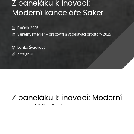
Z paneláku k inovaci:
Moderní kanceláře Saker
Ročník 2025
Veřejný interiér – pracovní a vzdělávací prostory 2025
Lenka Švachová
designUP
Z paneláku k inovaci: Moderní
kanceláře Saker
„Revitalizace panelové budovy: Moderní
kanceláře pro Saker & Alusak“