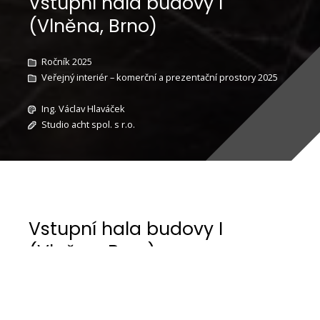
Vstupní hala budovy I
(Vlněna, Brno)
Ročník 2025
Veřejný interiér – komerční a prezentační prostory 2025
Ing. Václav Hlaváček
Studio acht spol. s r.o.
Vstupní hala budovy I
(Vlněna, Brno)
Budova I je výjimečná svým velkorysým vstupním
prostorem, který skrze prosklenou fasádu přímo