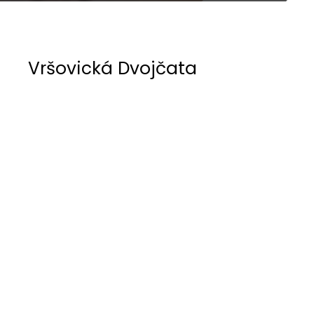
Vršovická Dvojčata
Z vršovického bytu se vyklubalo dvojče. Půdorys
2
o velikosti 40 m
architekti rozdělili na dva
kutlochy, které se vzájemně podobají.
Interiér každého z nich se odvíjel od textury
původních omítek. Tzv. „modrák“ je celkově
tmavší, hraje si s černými doplňky a kouřovým
sklem. Druhý tzv. „žluťák“ naopak kombinuje
jemnější a světlejší odstíny s průsvitným
prosklením.