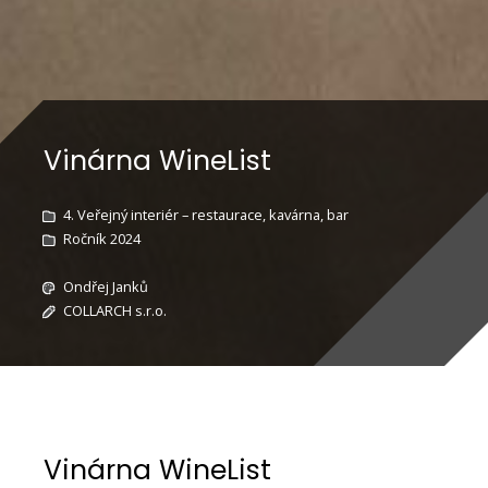
Vinárna WineList
4. Veřejný interiér – restaurace, kavárna, bar
Ročník 2024
Ondřej Janků
COLLARCH s.r.o.
Vinárna WineList