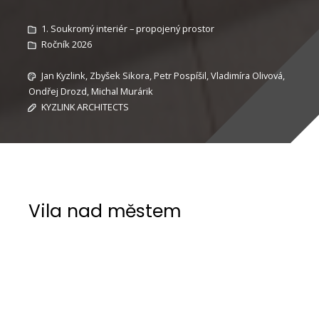
1. Soukromý interiér – propojený prostor
Ročník 2026
Jan Kyzlink, Zbyšek Sikora, Petr Pospíšil, Vladimíra Olivová,
Ondřej Drozd, Michal Murárik
KYZLINK ARCHITECTS
Vila nad městem
Interiér vily představuje spojení moderní
elegance, prémiového komfortu a promyšleného
designu. Otevřená obytná část se pyšní
ikonickým ocelovým sloupem ve tvaru „V“ a