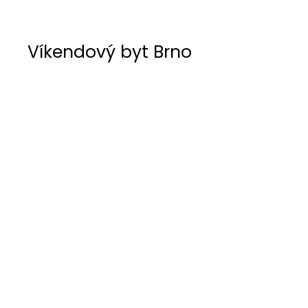
Víkendový byt Brno
Víkendový střešní byt v Brně, fungující jako
zázemí při návštěvě města.
Původní developerský koncept nevyhovoval,
odstraněn vinyl a nahrazen velkoformátovou
dlažbou v lesku, doplněny SDK podhledy s
podsvícením a doplněno lakovaným nábytkem
na míru, textilním stíněním a mechovým obrazem
s podsvícením za TV.
Kožená sedačka s relaxačním polohováním kvůli
omezenému prostoru. Vše v kombinaci odstínu