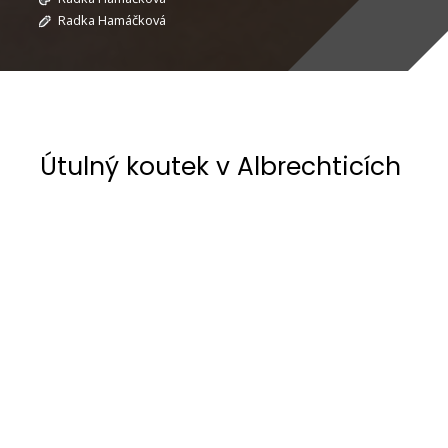
Radka Hamáčková
Útulný koutek v Albrechticích
Místnost, v níž se přirozeně prolíná historická
podstata stavby s funkčním využitím, určená k
setkávání rodiny a přátel. Masivní kamenné zdivo
a přiznané stropní trámy definují autentický
charakter prostoru a odkazují na původní
konstrukční logiku objektu.
Kamenné zdivo, kontrastuje s jemnějším
interiérovým vybavením a vytváří příjemný