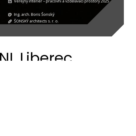
Veřejný interiér – pracovní a vzdělávací prostory 2025
Ing. arch. Boris Šonský
ŠONSKÝ architects s. r. o.
NL Liberec
mocnice v Liberci je relativně malá. Dále je
šak byla myšlenka, jak ztvárnit výtvarně a
ormy stromořadí podél cesty. Ve svých úvahách
em.