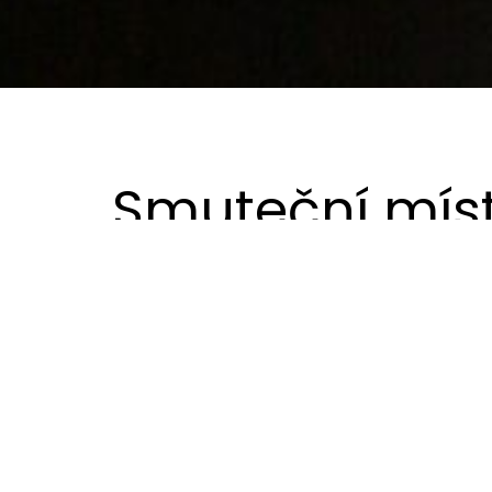
Smuteční míst
Místnost, které je dán účel posledního setkání
ve spojnici šaten, zázemí pracovníků oddělení a
Velikost místnosti, nakonec v mém řešení sehrá
designově tento prostor. Přemýšlel jsem o posl
jsem pracoval s různými druhy materiálů. Nej