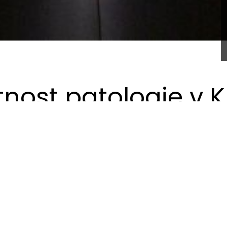
nost patologie v K
 se pozůstalých se zemřelým na oddělení Patologie Krajské ne
 je k ní přiřazena toaleta pro pozůstalé.
la velkou roli v barevnosti, jednoduchosti řešení. Hlavním v
ední cestě, a jak ji ztvárnit. Napadali mě různé výtvarné f
dříve se sklem, potom s kresbou, a nakonec se sádrokarton