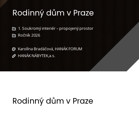
Rodinný dům v Praze
1. Soukromý interiér – propojený prostor
Ročník 2026
Karolína Bradáčová, HANÁK FORUM
HANÁK NÁBYTEK,a.s.
Rodinný dům v Praze
Zadáním projektu bylo vytvořit reprezentativní,
ale zároveň plně funkční interiér rodinného
domu v Praze s výraznou materiálovou identitou.