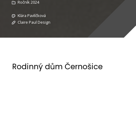
Ročník 2024
Klára Pavlíčková
Claire Paul Design
Rodinný dům Černošice
Interiér tohoto rodinného domu v Černošicích
jsem navrhovala pro mladou rodinu, která si
přála vytvořit domov, ve kterém budou šťastni
po zbytek života. Důraz kladou jak na funkčnost
a estetiku, tak na výběr kvalitních materiálů.
Inspirací pro celý projekt byl jídelní stůl a dvě
palmové rostliny, které jsou pro rodinu již