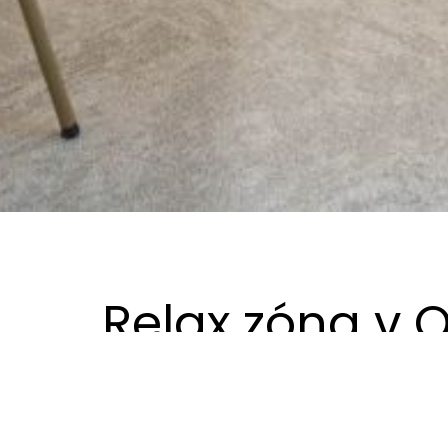
Relax zóna v 
Se společností Aricoma nás pojí dlouhodobá spo
kuchyňkou. Významným prvkem je velký barový 
konce zužuje, umožňuje lepší vzájemný vizuál