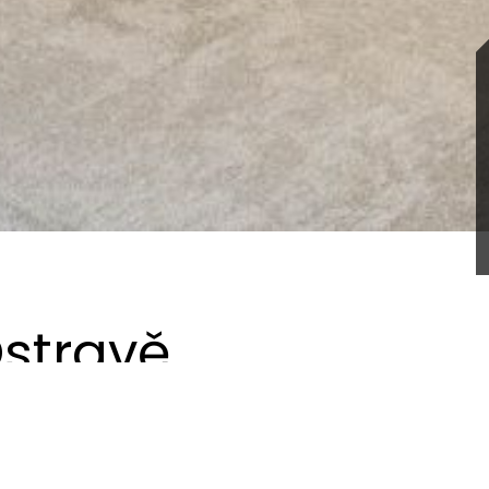
Ostravě
lupráce, které si velmi vážíme. Nyní jsme v jejich ostravské
stůl pro setkávání a pořádaní různých společenských událo
ní kontakt. Lounge zóna je vybavena akustickými prvky v p