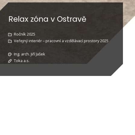
Relax zóna v Ostravě
Ročník 2025
Veřejný interiér – pracovní a vzdělávací prostory 2025
Ing. arch. Jiří Jašek
Toka a.s.
m sídle realizovali recepci a lounge zónu s
stí. Atypickým tvarem, který se od jednoho
odobě obkladů, zavěšených panelů ze stropu a