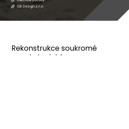
GB Design,s.r.o.
Rekonstrukce soukromé
gynekologické praxe
Návrh a realizace této soukromé gynekologické
praxe byly skutečnou adrenalinovou výzvou.
Původně plánovaná rekonstrukce probíhala v
jiných prostorách, kvůli neshodám s majitelem
objektu se investoři rozhodli přesunout jinam.
To znamenalo nejen nutnost nalezení nových
prostor v rekordně krátkém čase, ale také