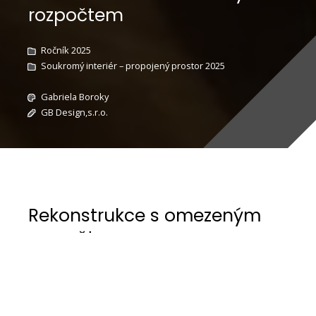
rozpočtem
Ročník 2025
Soukromý interiér – propojený prostor 2025
Gabriela Boroky
GB Design,s.r.o.
Rekonstrukce s omezeným
rozpočtem
Rekonstrukce bytu byla výzvou, která
kombinovala modernizaci s omezeným
rozpočtem. Majitelka požadovala nejen změnu,