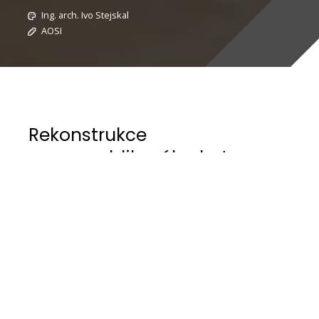
Ing. arch. Ivo Stejskal
AOSI
Rekonstrukce
prvorepublikového bytu v
Brně
Bytový dům ve kterém se byt nachází pochází z
dvacátých let dvacátého století. Prvorepublikový
charakter bytu je definován velkorysými
místnostmi s vysokou světlou výškou i spoustou
detailů z kvalitních materiálů. Ne všechny se však
dochovaly vlivem nevhodných rekonstrukcí.