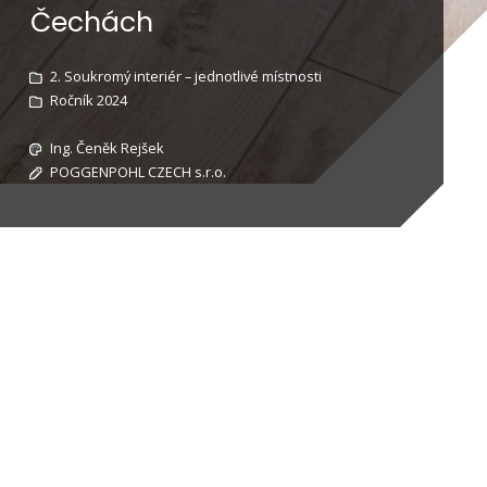
Čechách
2. Soukromý interiér – jednotlivé místnosti
Ročník 2024
Ing. Čeněk Rejšek
POGGENPOHL CZECH s.r.o.
odpočinku, kde lze dobýt energii po náročném
 moci společně sejít s přáteli a rodinou.