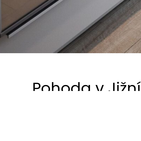
Pohoda v Již
Tato kuchyně je součástí domu, umístěného do
pracovním týdnu.
Požadavkem investora bylo navrhnout a realiz