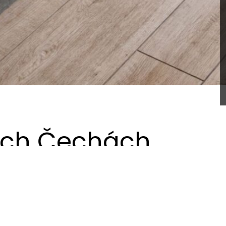
ních Čechách
 krásné krajiny Jižních Čech. Dům slouží jako oáza klidu a 
ovat funkční kuchyni se vším možným vybavením, kde se bude