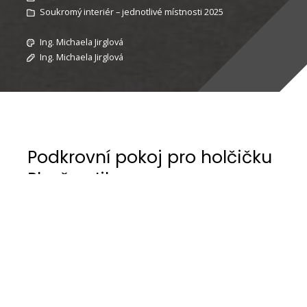
Soukromý interiér – jednotlivé místnosti 2025
Ing. Michaela Jirglová
Ing. Michaela Jirglová
Podkrovní pokoj pro holčičku
Plzeň – Jih
Dětský pokoj v podkroví, kde není rovná žádná
zeď a podlouhlý tvar byl oříškem. Okna jsou
pouze v zadní části pokoje. Zadáním bylo vytvořit
útulné zázemí pro 4 letou holčičku. Majitelé si
přáli domečkovou postel.