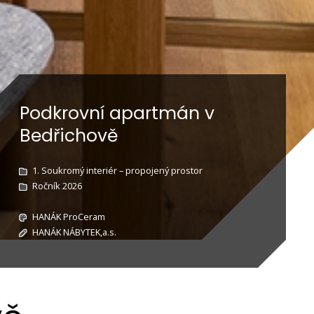
Podkrovní apartmán v
Bedřichově
1. Soukromý interiér – propojený prostor
Ročník 2026
HANÁK ProCeram
HANÁK NÁBYTEK,a.s.