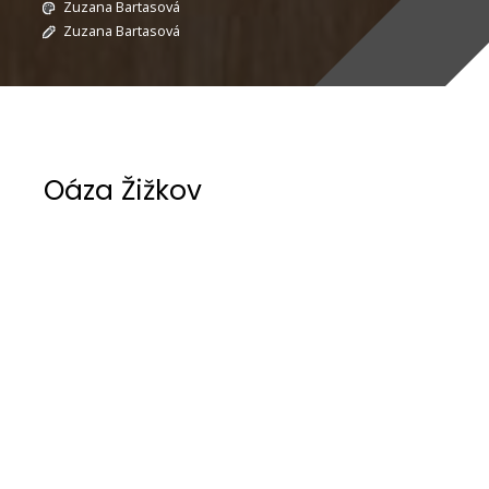
Zuzana Bartasová
Zuzana Bartasová
Oáza Žižkov
Během rekonstrukce bytu na Žižkově byla
původní dispozice 3+kk v panelovém domě
pečlivě přepracována s cílem optimalizovat
prostor. Úzké pokoje ustoupily otevřenému a
prostornějšímu prostředí po odstranění
nenosné dělící příčky. Chodba byla vybavena
velkoformátovými bronzovými zrcadly, opticky
rozšiřujícími vstupní prostor.