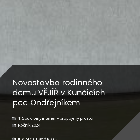
Novostavba rodinného
domu VĚJÍŘ v Kunčicích
pod Ondřejníkem
1. Soukromý interiér – propojený prostor
Ročník 2024
Ing. Arch. David Kotek