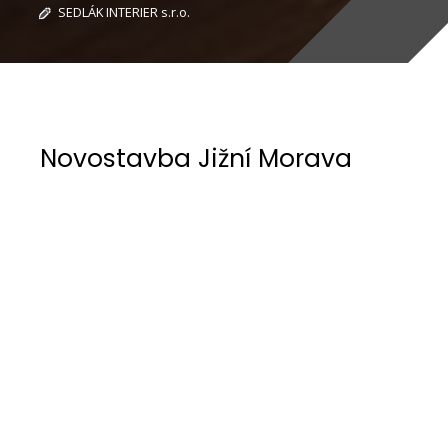
SEDLÁK INTERIER s.r.o.
Novostavba Jižní Morava
Požadavkem investora bylo vytvořit otevřený
kuchyňský prostor s dominantním ostrůvkem,
který by volně navazoval na obývací část.
Celý prostor měl evokovat vzdušnost a pobízet
návštěvy k volnému pohybu. Investor si dále přál
kuchyň v neutrálních tónech s použitím
kvalitních přírodních materiálů. Kuchyňský
nábytek od německého dodavatele Eggersmann