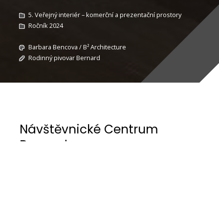
5. Veřejný interiér – komerční a prezentační prostory
Ročník 2024
Barbara Bencova / B² Architecture
Rodinný pivovar Bernard
Návštěvnické Centrum
Bernard
Posláním architektury Návštěvnického Centra
Bernard s expozicí, prodejnou, kinosálem a
restaurací, je umocnění zážitku z návštěvy
pivovaru ale také poskytnutí útulného prostředí