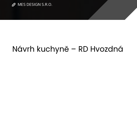
MES DESIGN S.R.O.
Návrh kuchyně – RD Hvozdná
Zadání
Požadavek zahrnoval celkovou rekonstrukci
podkrovního bytu, prioritou byla kuchyň v tmavě
modré barvě, s rustikálním nádechem, avšak
současně s vybavením, které se od současné
komfortní kuchyně očekává.
Záměr
Záměrem bylo navrhnout plně funkční kuchyň s