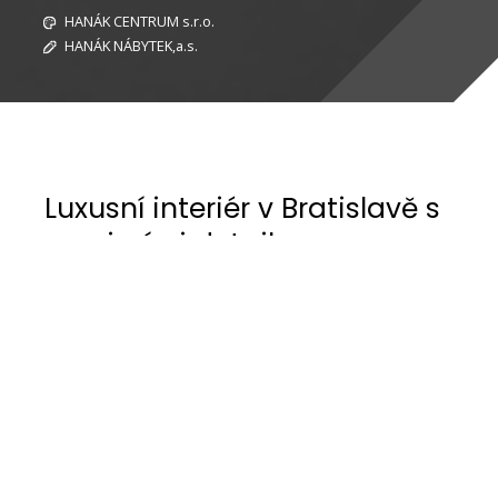
HANÁK CENTRUM s.r.o.
HANÁK NÁBYTEK,a.s.
Luxusní interiér v Bratislavě s
precizními detaily
Zadáním projektu bylo vytvořit luxusní, vizuálně
čistý interiér s důrazem na precizní detail a
materiálovou jednotu napříč všemi místnostmi.
Klient požadoval nadčasový prostor bez
okázalosti, který bude působit klidně,
reprezentativně a zároveň nabídne vysoký
uživatelský komfort. Záměrem bylo pracovat s