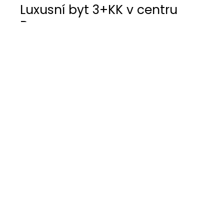
Luxusní byt 3+KK v centru
Brna
Moderní elegance se snoubí s funkčností.
Představte si, jak se připravujete na večeři v této
luxusní kuchyni s lakovanými skříňkami a
prvotřídními spotřebiči.
Čisté linie LED osvětlení vytvářejí světlou a
vzdušnou atmosféru, zatímco jídelní stůl s
proskleným povrchem a stylovými židlemi čeká
na hosty.
V obývacím pokoji zaujme elegantní dřevěný
panel v masivu a dekorativní zlaté prvky.