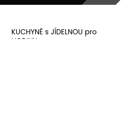
KUCHYNĚ s JÍDELNOU pro
HODINY
Atypické veliké dřevěné hodiny s dlouhým
kyvadlem byly jediným prvkem, se kterým se
v prostoru nesmělo hnout. Tak změno zadání,
které odstartovalo proměnu interiéru kuchyně
s jídelnou ve stávajícím rodinném domě.
S majiteli jsme se poprvé setkala při návrhu a
rekonstrukci koupelny v patře, kde mne
překvapili svou odvahou k obrovské změně.