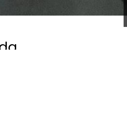
eda
oupelna měla být hezká, praktická a levná. Další jedno z mý
aky do 14 dnů.
s tmavými prvky, nádech modré či zelené barvy v obložení, 
spěly k mnoha dalším požadavkům, které postupně dokonale 