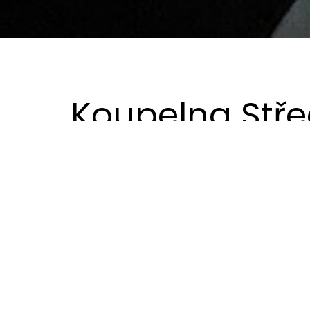
Koupelna Stř
Projekt „Středa” – rekonstrukce koupelny.
Zadání klientky znělo naprosto jasně – nová k
která se neodmítá. Nemožné na počkání, zázr
Od samého začátku byl ve hře moderní design 
Po psychologickém rozboru majitelky jsme do