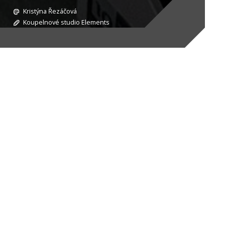
Kristýna Řezáčová
Koupelnové studio Elements
ch oblíbených každodenních zadání a výzva,
urbanistický šmrnc.
a nenásilně zcelily návrh. Malinká koupelna