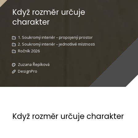
Když rozměr určuje
charakter
1. Soukromý interiér – propojený prostor
2. Soukromý interiér – jednotlivé místnosti
Ročník 2026
Zuzana Řepíková
DesignPro
Když rozměr určuje charakter
Navrhovat malometrážní byt znamená hledat