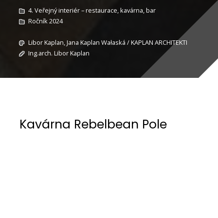
4. Veřejný interiér – restaurace, kavárna, bar
Ročník 2024
Libor Kaplan, Jana Kaplan Wałaská / KAPLAN ARCHITEKTI
Ing.arch. Libor Kaplan
Kavárna Rebelbean Pole
Autor: KAPLAN ARCHITEKTI | Libor Kaplan, Jana
Kaplan Wałaská
Adresa: Durďákova 1786/5, Brno – Černá Pole,
Česká republika
Web:www.rebelbean.cz