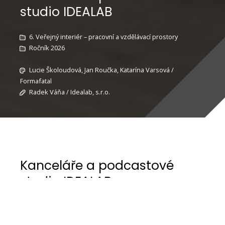
studio IDEALAB
6. Veřejný interiér – pracovní a vzdělávací prostory
Ročník 2026
Lucie Školoudová, Jan Roučka, Katarína Varsová /
Formafatal
Radek Váňa / Idealab, s.r.o.
Kanceláře a podcastové
studio IDEALAB
Butik pro současnou komunikaci. Místo, kde se
potkává elita české architektury a designu: v