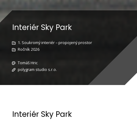
Interiér Sky Park
1. Soukromý interiér – propojený prostor
Ročník 2026
Tomáš Hric
polygram studio s.r.o.
Interiér Sky Park
Popis projektu:
Předmětem realizace je interiér