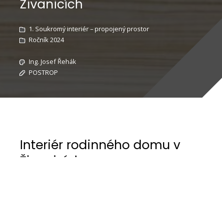
Živanicích
1. Soukromý interiér – propojený prostor
Ročník 2024
Ing. Josef Řehák
POSTROP
Interiér rodinného domu v
Živanicích
Vesnice v sousedství Pardubic se s novou
výstavbou rozrůstá, ještě před základovou
deskou jsme začali utvářet interiér rodinného