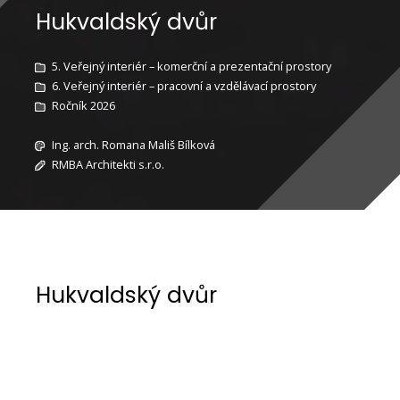
Hukvaldský dvůr
5. Veřejný interiér – komerční a prezentační prostory
6. Veřejný interiér – pracovní a vzdělávací prostory
Ročník 2026
Ing. arch. Romana Mališ Bílková
RMBA Architekti s.r.o.
Hukvaldský dvůr
Brownfield Hukvaldský dvůr je situován v centru
obce Hukvaldy, komplex tří zemědělských budov
postupnou rekonstrukci vytváří novou náves,