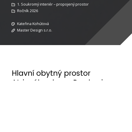
1. Soukromý interiér – propojený prostor
Ročník 2026
Kateřina Kohútová
Master Design s.r.o.
Hlavní obytný prostor
Atriového domu Proskovice
Stavební pozemek v Proskovicích, na kterém je
situován dům s nepravidelným půdorysem nabízí
poměrně jednoduchou (avšak vzorně
sešněrovanou) dispozici. Kuchyně sousedí přímo
s jídelnou a ta zase přímo s obývacím „pokojem“.