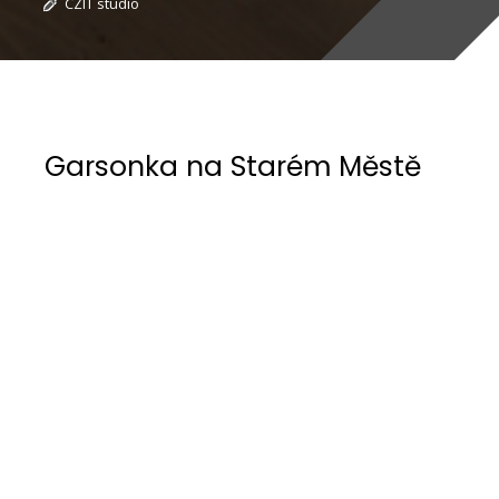
CZIT studio
Garsonka na Starém Městě
Projekt se týká rekonstrukce bytu v historické
budově chráněné v památkové rezervaci na
Staré Městě.
Byt se nachází v domě z 18. století. Z původní
stavby zůstala zachována pouze krásná a
zajímavá fasáda orientovaná do malého náměstí.
Interiér však byl na počátku 20. století upraven a
v 90. letech minulého století prošel dalšími