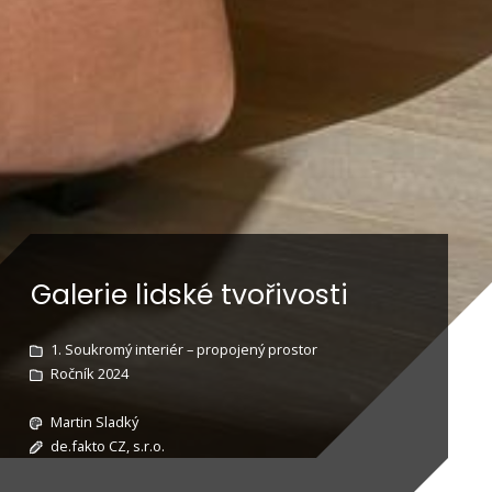
Galerie lidské tvořivosti
1. Soukromý interiér – propojený prostor
Ročník 2024
Martin Sladký
de.fakto CZ, s.r.o.