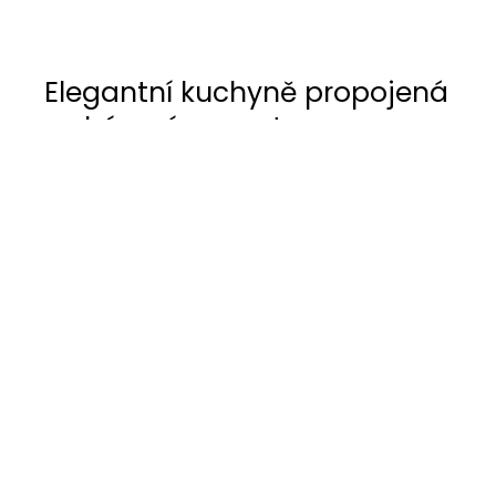
Elegantní kuchyně propojená
s obývacím prostorem –
Plzeň, Letkov
V moderní novostavbě rodinného domu v Plzni –
Letkově jsme vytvořili nadčasovou kuchyni, která
se plynule propojuje s obývacím pokojem a tvoří
srdce celého interiéru.
Hlavním materiálem této kuchyně je vysoce
odolná keramika, která pokrývá nejen pracovní
desku a obklad, ale i dvířkovinu kuchyňské linky.
Tento materiál nejen skvěle ladí s