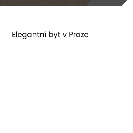
Elegantní byt v Praze
Zadáním projektu bylo vytvořit elegantní interiér
s klasickými prvky, který navozuje atmosféru
luxusního hotelu.
Vytvořila jsem prostor, který spojuje moderní
design s prvky klasiky – tzv. modern classic.
Jemné béžové tóny, kvalitní textilie a dekorativní
lišty na stěnách vytvářejí harmonii a
sofistikovanost. Svítidla hrají klíčovou roli v
celkové atmosféře a podtrhují luxusní charakter