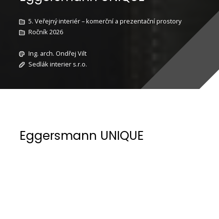
5. Veřejný interiér – komerční a prezentační prostory
Ročník 2026
Ing. arch. Ondřej Vilt
Sedlák interier s.r.o.
Eggersmann UNIQUE
Koncept kuchyně EGGERSMANN UNIQUE je
založen na centrálním ostrově, který tvoří hlavní
architektonický a provozní prvek prostoru.
Ostrůvek je proveden jako monolit z 5 mm
nerezové oceli válcované za tepla. Pracovní