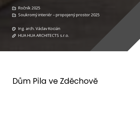
Ročník 2025
Soukromý interiér – propojený prostor 2025
Ing. arch. Václav Kocián
HUA HUA ARCHITECTS s.r.o.
Dům Pila ve Zděchově
Dům Pila je postaven v obci Zděchov v okrese
Vsetín ve Zlínském kraji. Místo se nachází v
Chráněné krajinné oblasti Beskydy ve
Vsetínských vrších. Název Pila je odvozen od
povolání klienta – truhláře, který si zajistil