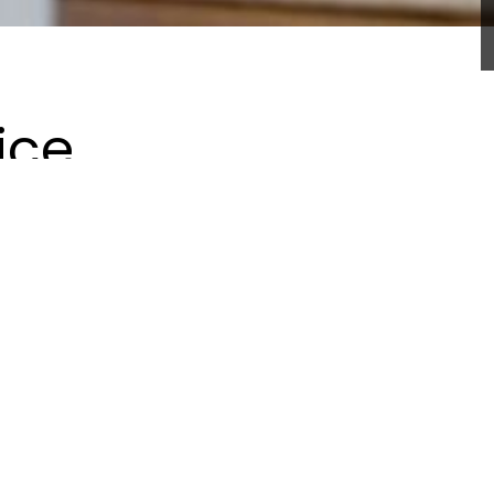
ice
u firmu Domoplan vycházel z jasně daného konstrukčního sy
kombinace faktorů byla tvorba komplexního prostoru, který 
ční pult z travertinu, šesti menších kanceláří pro soukrom
lupráci a interakci, tří jednacích místností a moderní ku
brat novou energii.
storného a přívětivého interiéru plného přirozeného světla 
e stal travertin, který byl využit nejen na recepčním pultě 
kusně doplněn dřevem a dalším vybavením v neutrálních, zemit