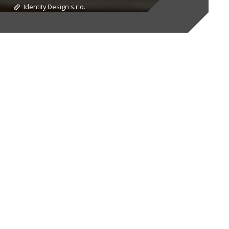
Identity Design s.r.o.
stému objektu s ohledem na specifické
se skládá z reprezentativního vstupního
í a koncentraci, jednoho prostorného open
chyně s příjemným posezením a přístupem na
a použitím tradičních a přírodních materiálů.
v lobby, ale také na míru vytvořených stolech
ých a světlých tónech, vytvářejících