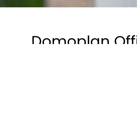
Domoplan Off
Design interiéru kanceláří pro Developersko
požadavky a potřeby klienta. Výsledkem této 
lobby, jemuž dominuje na míru navržený recep
space kancelářského prostoru pro týmovou spo
terasu, kde zaměstnanci mohou relaxovat a na
Designový koncept se zaměřil na vytvoření pro
Hlavním propojovacím prvkem celého interiéru s
v jednacích místnostech. Tento materiál byl v