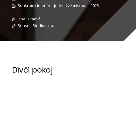
Soukromý interiér – jednotlivé místnosti 2025
Jana Tumová
Senses Studio s.r.o.
Dívčí pokoj
Klient, se kterým jsem již spolupracovala se
rozhodl provést změny v pokojích u dětí , syn
7let, dcera 13let. Už při nákupu bytu bylo
myšleno na toto přepažení pokojů, aby v
pozdějším věku mohly mít děti soukromí. Dcera
je již v teen období a proto jsem navrhla její