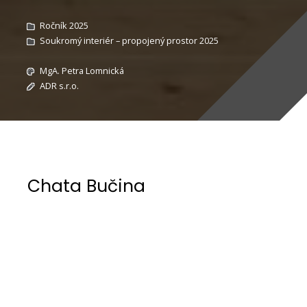
Ročník 2025
Soukromý interiér – propojený prostor 2025
MgA. Petra Lomnická
ADR s.r.o.
Chata Bučina
Zadáním klienta bylo vytvořit funkční, kompaktní
objekt pro správce lyžařského střediska v
intravilánu obce Horní Malá Úpa.
Navržené tvarosloví kříže, jednak vychází z