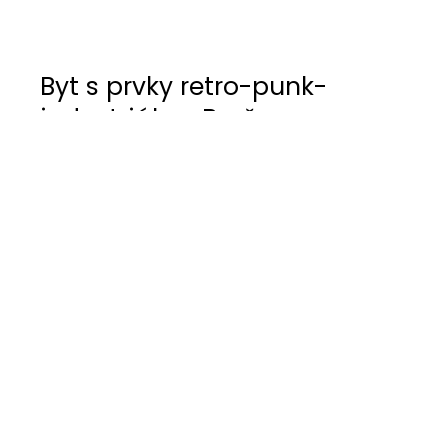
Byt s prvky retro-punk-
industriálu v Brně
Byt v secesním domě s výhledem na areál
bývalých textilek Mosilana v centru Brna si žádal
generální rekonstrukci, spojenou s přeměnou z
1+1 na 3+kk.
Výzvou bylo zadání s mnoha požadavky a
úsporným rozpočtem. Určující pro návrh byly i
osobnosti majitelů (rodina s malými dětmi), se
zálibou v hudbě, industriálním stylu, retru,
umění, jejich láska k místnímu geniu loci, smysl