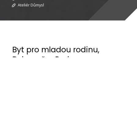
Ateliér Důmysl
Byt pro mladou rodinu,
Bubeneč – Praha
Rekonstrukce bytu pro mladou rodinu v Bubenči
Zadáním mladé rodiny byla rekonstrukce
pražského bubenečského třípokojového bytu o
rozloze 90 m². Hlavním cílem bylo vytvoření
plnohodnotného prostoru s velkou kuchyní
propojenou s obývacím pokojem, ložnicí a
dětským pokojem.