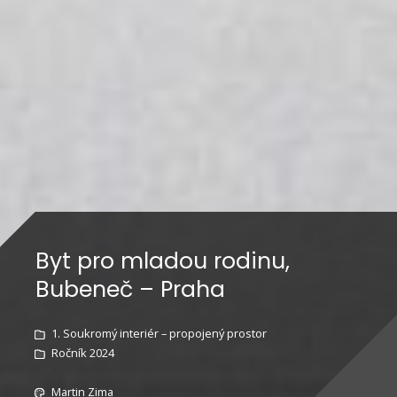
Byt pro mladou rodinu,
Bubeneč – Praha
1. Soukromý interiér – propojený prostor
Ročník 2024
Martin Zima