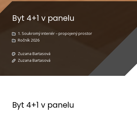
Byt 4+1 v panelu
1. Soukromý interiér – propojený prostor
Ročník 2026
Zuzana Bartasová
Zuzana Bartasová
Byt 4+1 v panelu
Projekt rekonstrukce vychází z respektu k
typologii panelového domu a jeho konstrukční